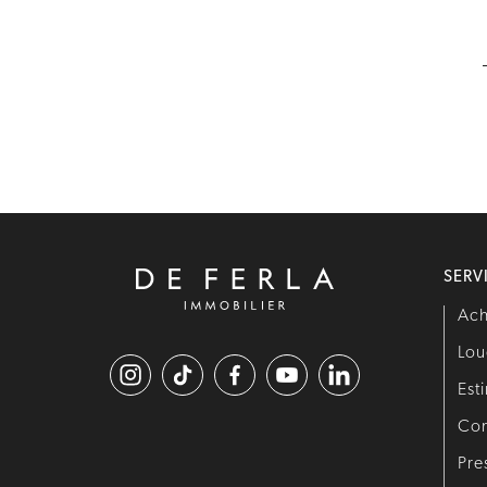
SERV
Ach
Lou
Est
Co
Pre