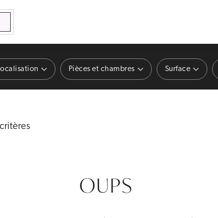
E
ocalisation
Pièces et chambres
Surface
critères
OUPS