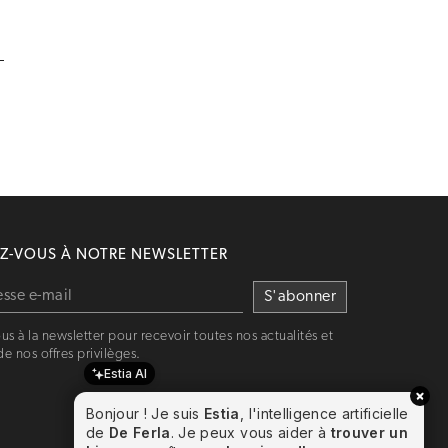
EZ-VOUS À NOTRE NEWSLETTER
us à la newsletter pour recevoir toutes nos actualités et
de nos offres privilèges.
Estia AI
Bonjour ! Je suis
Estia
, l'intelligence artificielle
de
De Ferla
. Je peux vous aider à
trouver un