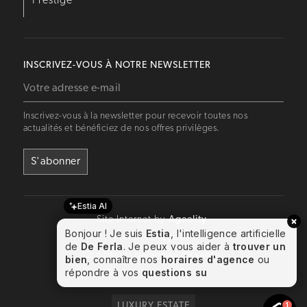
Prestige
INSCRIVEZ-VOUS À NOTRE NEWSLETTER
Inscrivez-vous à la newsletter pour recevoir toutes nos
actualités et bénéficiez de nos offres privilèges.
Estia AI
Site Internet by
Ageelity
Bonjour ! Je suis
Estia
, l'intelligence artificielle
Mentions légales
de
De Ferla
. Je peux vous aider à
trouver un
Conditions générales de vente
bien
, connaître nos
horaires d'agence
ou
répondre à vos
questions sur l'immobilier
. P
Gestion des cookies
LUXURY ESTATE
1