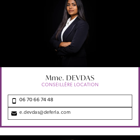
Mme.
DEVDAS
CONSEILLÈRE LOCATION
06 70 66 74 48
e.devdas@deferla.com