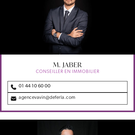
M.
JABER
CONSEILLER EN IMMOBILIER
01 44 10 60 00
agencevavin@deferla.com