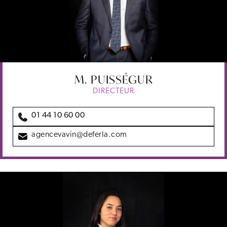
M.
PUISSÉGUR
DIRECTEUR
01 44 10 60 00
agencevavin@deferla.com