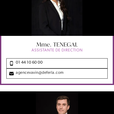
Mme.
TENEGAL
ASSISTANTE DE DIRECTION
01 44 10 60 00
agencevavin@deferla.com