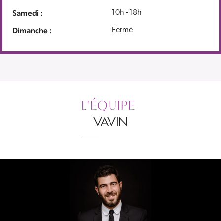
Samedi :
10h - 18h
Dimanche :
Fermé
Leaflet
|
©
OpenStreetMap
contributors ©
CARTO
×
+
DE FERLA VAVIN
−
DÉCOUVRIR
L'ÉQUIPE
VAVIN