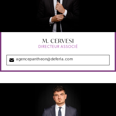
M.
CERVESI
DIRECTEUR ASSOCIÉ
agencepantheon@deferla.com